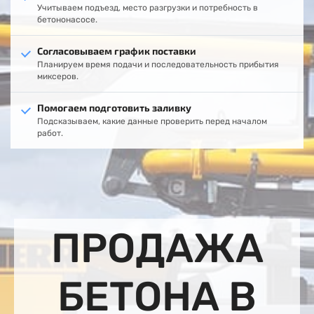
Учитываем подъезд, место разгрузки и потребность в
бетононасосе.
Согласовываем график поставки
Планируем время подачи и последовательность прибытия
миксеров.
Помогаем подготовить заливку
Подсказываем, какие данные проверить перед началом
работ.
ПРОДАЖА
БЕТОНА В