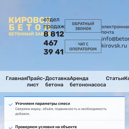
КИРОВСК
отдел
ОБРАТНЫЙ
БЕТОН
продаж
электронна
ЗВОНОК
почта
8 812
БЕТОННЫЙ ЗАВОД
info@beto
467
ЧАТ С
kirovsk.ru
ОПЕРАТОРОМ
39 41
Главная
Прайс-
Доставка
Аренда
Статьи
К
лист
бетона
бетононасоса
Уточняем параметры смеси
Сверяем марку, объём, подвижность и необходимость
добавок.
Проверяем условия на объекте