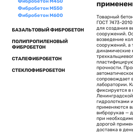
Фибробетон М450
применен
Фибробетон М550
Фибробетон М600
Товарный бетон
ГОСТ 7473-2010
для создания 
БАЗАЛЬТОВЫЙ ФИБРОБЕТОН
сооружений. О
возведение кол
ПОЛИПРОПИЛЕНОВЫЙ
сооружений, а
ФИБРОБЕТОН
динамические н
трехкальциево
СТАЛЕФИБРОБЕТОН
пластифицирую
прочности. Про
СТЕКЛОФИБРОБЕТОН
автоматическое
сопровождает в
лаборатории. К
фиксируется в 
Ленинградской
гидролотками и
применяются ва
виброрукав — д
при необходимо
дорогой примен
доставка в ден