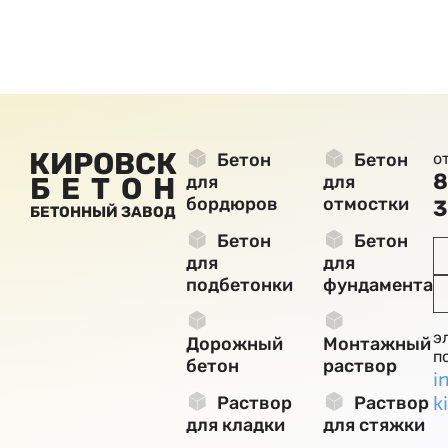
КИРОВСК
Бетон
Бетон
о
8
БЕТОН
для
для
бордюров
отмостки
3
БЕТОННЫЙ ЗАВОД
Бетон
Бетон
для
для
подбетонки
фундамента
э
Дорожный
Монтажный
п
бетон
раствор
i
k
Раствор
Раствор
для кладки
для стяжки