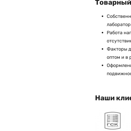
Товарный 
Собственн
лаборатор
Работа на
отсутстви
Факторы д
оптом и в
Оформлени
подвижнос
Наши кли