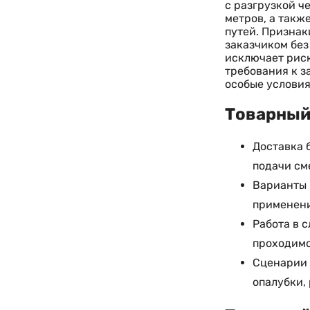
с разгрузкой ч
метров, а такж
путей. Признак
заказчиком без
исключает рис
требования к з
особые условия
Товарный 
Доставка 
подачи см
Варианты п
применени
Работа в 
проходимо
Сценарии 
опалубки,