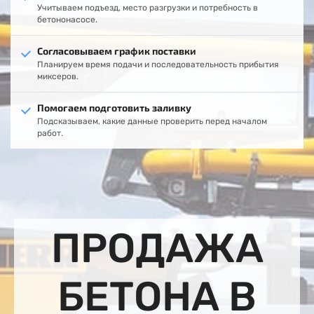
Учитываем подъезд, место разгрузки и потребность в
бетононасосе.
Согласовываем график поставки
Планируем время подачи и последовательность прибытия
миксеров.
Помогаем подготовить заливку
Подсказываем, какие данные проверить перед началом
работ.
ПРОДАЖА
БЕТОНА В