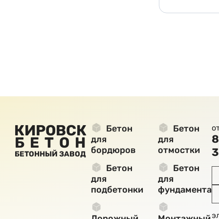
КИРОВСК
Бетон
Бетон
о
8
БЕТОН
для
для
бордюров
отмостки
3
БЕТОННЫЙ ЗАВОД
Бетон
Бетон
для
для
подбетонки
фундамента
э
Дорожный
Монтажный