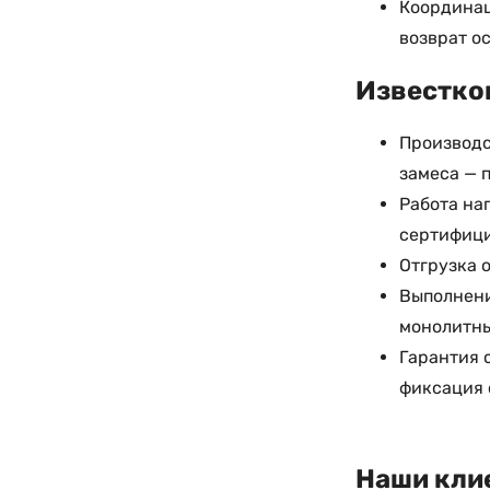
Координац
возврат о
Известков
Производс
замеса — 
Работа на
сертифици
Отгрузка о
Выполнени
монолитны
Гарантия 
фиксация 
Наши кли