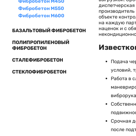
Фибробетон М450
диспетчерская 
Фибробетон М550
производитель 
Фибробетон М600
объекте контро
на каждую парт
наценок и с об
БАЗАЛЬТОВЫЙ ФИБРОБЕТОН
некондиционной
ПОЛИПРОПИЛЕНОВЫЙ
Известков
ФИБРОБЕТОН
СТАЛЕФИБРОБЕТОН
Подача че
условий, 
СТЕКЛОФИБРОБЕТОН
Работа в 
маневриро
виброрука
Собственн
подвижнос
Срочная д
после под