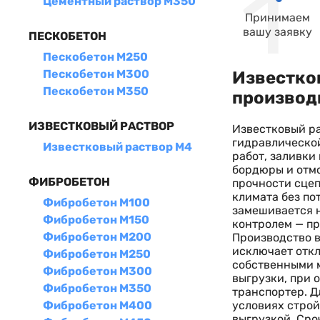
Цементный раствор М350
Принимаем
вашу заявку
ПЕСКОБЕТОН
Пескобетон М250
Пескобетон М300
Известков
Пескобетон М350
производ
ИЗВЕСТКОВЫЙ РАСТВОР
Известковый ра
гидравлической
Известковый раствор М4
работ, заливки
бордюры и отмо
ФИБРОБЕТОН
прочности сцеп
климата без по
Фибробетон М100
замешивается 
Фибробетон М150
контролем — пр
Фибробетон М200
Производство в
исключает откл
Фибробетон М250
собственными м
Фибробетон М300
выгрузки, при 
Фибробетон М350
транспортер. Д
условиях строй
Фибробетон М400
выгрузкой. Сро