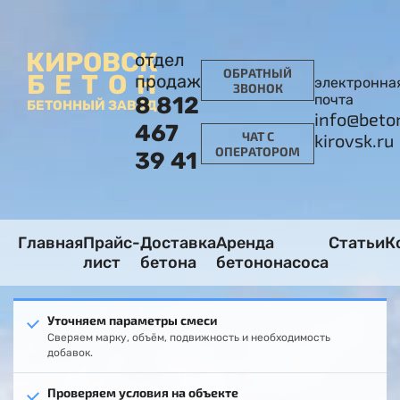
КИРОВСК
отдел
ОБРАТНЫЙ
БЕТОН
продаж
электронна
ЗВОНОК
почта
8 812
БЕТОННЫЙ ЗАВОД
info@beto
467
ЧАТ С
kirovsk.ru
ОПЕРАТОРОМ
39 41
Главная
Прайс-
Доставка
Аренда
Статьи
К
лист
бетона
бетононасоса
Уточняем параметры смеси
Сверяем марку, объём, подвижность и необходимость
добавок.
Проверяем условия на объекте