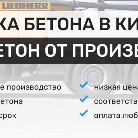
А БЕТОНА В К
ЕТОН ОТ ПРОИ
е производство
низкая цен
бетона
соответст
срок
оплата люб