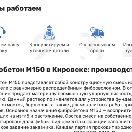
ы работаем
ем вашу
Консультируем и
Согласовываем
Изг
вку
уточняем детали
сроки
ну
бетон М150 в Кировске: производст
он М150 представляет собой конструкционную смесь н
еле с равномерно распределённым фиброволокном. В от
ание придаёт материалу повышенную ударную вязкость,
ю. Данный раствор применяется для устройства фундам
 отмосток, бордюров, а также для монолитных работ п
в. Основное назначение фибробетона М150 — восприяти
их на изгиб и растяжение. Состав смеси на собственном
тирован: доля фибры, вид цемента и фракции заполнит
кое задание заказчика. Каждая партия проходит входно