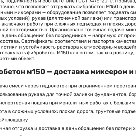
ь, подвижность и соответствие ГОСТ 7473-2010. Произво
точно, что позволяет отгружать фибробетон М150 в ден
ными миксерами — оборудование позволяет подавать сме
ых условий), рукав (для точечной заливки) или транспо
 включают работу при сложных подъездах и плохих дор
ой проходимостью. Организована точечная подача миксе
 в день обращения без посредников — напрямую от прои
состава. Сертификаты соответствия и паспорта качест
истики и устойчивость раствора к атмосферным воздейс
т закупать фибробетон М150 как оптом, так и в розницу,
ретный объект.
бетон м150 — доставка миксером и 
ача смеси через гидролоток при ограниченном простран
ользование рукава для точной заливки фундаментов, б
нспортерная подача при монолитных работах с большим
ота в сложных условиях: плохая дорога, грунтовые подъ
ойплощадку
чная отгрузка и доставка в день обращения без потери 