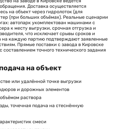
дство на заводе в Кировске ведётся
ь обращения. Доставка осуществляется
сь на объект через гидролоток (для
ртер (при больших объёмах). Реальные сценарии
огах: автопарк укомплектован машинами с
ра к месту выгрузки, срочная отгрузка и
зводителя, что исключает срывы сроков и
ва на каждую партию подтверждают заявленные
твиям. Прямые поставки с завода в Кировске
 с составлением точного технического задания
подача на объект
стве или удалённой точке выгрузки
ордюров и дорожных элементов
 объёмом раствора
езды, точечная подача на стеснённую
характеристик смеси