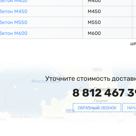
бетон М400
М400
бетон М450
М450
бетон М550
М550
бетон М600
М600
це
Уточните стоимость достав
8 812 467 3
ОБРАТНЫЙ ЗВОНОК
НАЧ