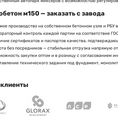
ственный автопарк миксеров с возможностью регулиров
бетон м150 — заказать с завода
мое производство на собственном бетонном узле и РБУ 
ораторный контроль каждой партии на соответствие ГО
ичие сертификатов и паспортов качества, подтверждающ
ота без посредников — стабильная отгрузка напрямую о
можность закупки оптом и в розницу с согласованием и
тавление технического задания под фундамент, моноли
 клиенты