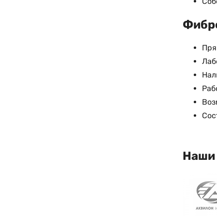
Соб
Фибро
Пря
Лаб
Нал
Раб
Воз
Сос
Наши