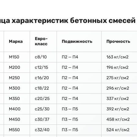
ца характеристик бетонных смесей
Евро-
Марка
Подвижность
Прочность
класс
М150
c8/10
П2 — П4
163 кг/см2
М200
с12/15
П2 — П4
196 кг/см2
М250
с16/20
П2 — П4
275 кг/см2
М300
с18/22
П2 — П4
296 кг/см2
М350
с20/25
П2 — П4
337 кг/см2
М400
с25/30
П3 — П5
392 кг/см2
М450
с30/37
П3 — П5
458 кг/см2
М550
с32/40
П3 — П5
524 кг/см2