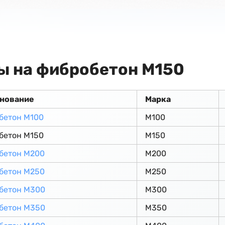
ы на фибробетон М150
нование
Марка
бетон М100
М100
бетон М150
М150
бетон М200
М200
бетон М250
М250
бетон М300
М300
бетон М350
М350