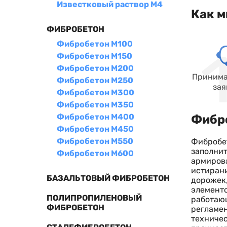
Известковый раствор М4
Как м
ФИБРОБЕТОН
Фибробетон М100
Фибробетон М150
Фибробетон М200
Принима
Фибробетон М250
зая
Фибробетон М300
Фибробетон М350
Фибробетон М400
Фибро
Фибробетон М450
Фибробетон М550
Фибробет
заполнит
Фибробетон М600
армиров
истирани
БАЗАЛЬТОВЫЙ ФИБРОБЕТОН
дорожек,
элементо
ПОЛИПРОПИЛЕНОВЫЙ
работающ
ФИБРОБЕТОН
регламен
техничес