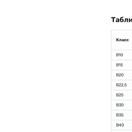
Табли
Класс
В10
В15
В20
В22,5
В25
В30
В35
В40