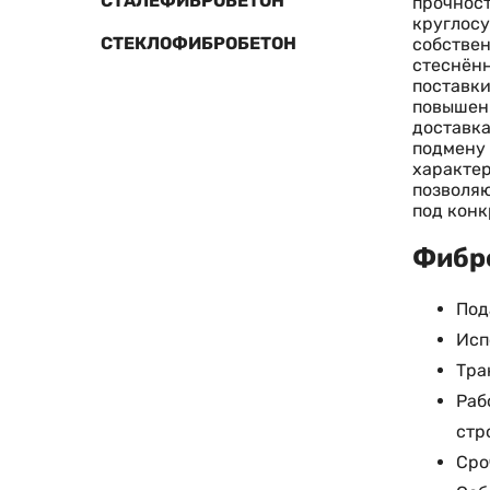
СТАЛЕФИБРОБЕТОН
прочност
круглосу
СТЕКЛОФИБРОБЕТОН
собствен
стеснённ
поставки
повышенн
доставка
подмену 
характер
позволяю
под конк
Фибро
Под
Исп
Тра
Раб
стр
Сро