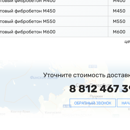
ьтовый фибробетон М400
М400
ьтовый фибробетон М450
М450
ьтовый фибробетон М550
М550
ьтовый фибробетон М600
М600
це
Уточните стоимость достав
8 812 467 3
ОБРАТНЫЙ ЗВОНОК
НАЧ