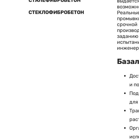
СТАЛЕФИБРОБЕТОН
выдается
возможно
СТЕКЛОФИБРОБЕТОН
Реальные
промывки
срочной 
производ
заданию 
испытани
инженер
Базал
Дос
и п
Под
для
Тра
рас
Орг
исп