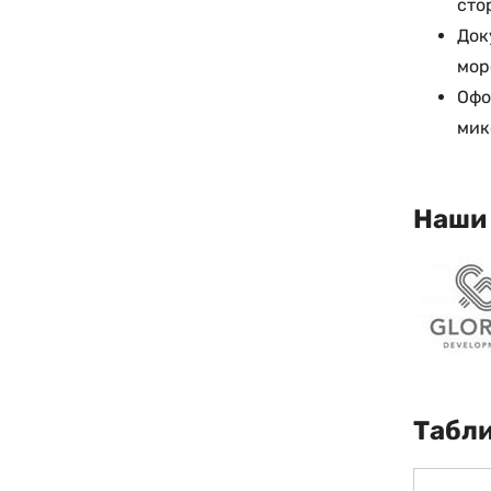
сто
Док
мор
Офо
мик
Наши
Табли