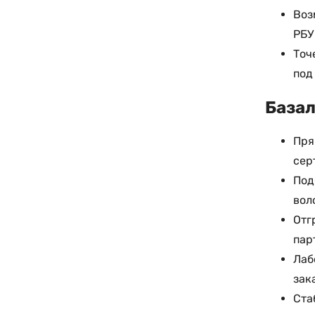
Воз
РБУ
Точ
под
Базал
Пря
сер
Под
вол
Отг
пар
Лаб
зак
Ста