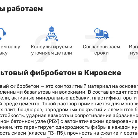
ы работаем
ем вашу
Консультируем и
Согласовываем
Изг
вку
уточняем детали
сроки
ну
ьтовый фибробетон в Кировске
вый фибробетон — это композитный материал на основе 
еленными базальтовыми волокнами. В состав входят по
ели, активные минеральные добавки, пластификаторы и 
 среде цемента. Такой раствор применяется для монол
 плит, бордюров, аэродромных покрытий и элементов б
тойкость, ударная вязкость и сопротивление абразивно
ном бетонном узле (РБУ) с автоматическим дозировани
ием, что гарантирует однородность фибры в каждом ку
сть смеси (классы П3–П5), прочность на сжатие и соот