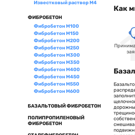
Известковый раствор М4
Как м
ФИБРОБЕТОН
Фибробетон М100
Фибробетон М150
Фибробетон М200
Принима
Фибробетон М250
зая
Фибробетон М300
Фибробетон М350
Фибробетон М400
Базал
Фибробетон М450
Фибробетон М550
Базальто
распред
Фибробетон М600
заполнит
щелочной
БАЗАЛЬТОВЫЙ ФИБРОБЕТОН
дорожных
трещинос
ПОЛИПРОПИЛЕНОВЫЙ
собствен
ФИБРОБЕТОН
смешиван
подвижно