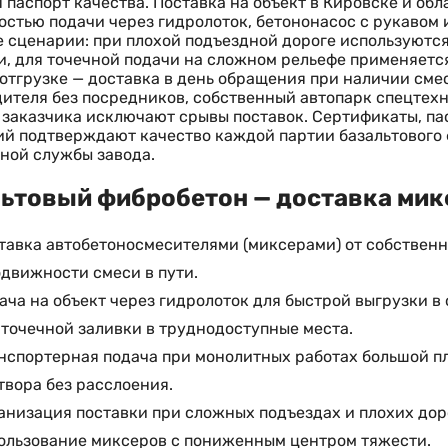
 паспорт качества. Поставка на объект в Кировске и об
стью подачи через гидролоток, бетононасос с рукавом 
 сценарии: при плохой подъездной дороге используютс
, для точечной подачи на сложном рельефе применяется
отгрузке — доставка в день обращения при наличии смес
ителя без посредников, собственный автопарк спецтехн
заказчика исключают срывы поставок. Сертификаты, па
й подтверждают качество каждой партии базальтового 
ной службы завода.
ьтовый фибробетон — доставка микс
тавка автобетоносмесителями (миксерами) от собственн
одвижности смеси в пути.
ача на объект через гидролоток для быстрой выгрузки в
 точечной заливки в труднодоступные места.
нспортерная подача при монолитных работах большой 
твора без расслоения.
анизация поставки при сложных подъездах и плохих доро
ользование миксеров с пониженным центром тяжести.