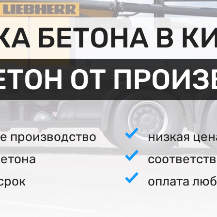
А БЕТОНА В К
ЕТОН ОТ ПРОИ
е производство
низкая цен
бетона
соответст
срок
оплата люб