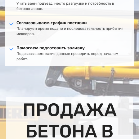
Учитываем подъезд, место разгрузки и потребность в
бетононасосе.
Согласовываем график поставки
Планируем время подачи и последовательность прибытия
миксеров.
Помогаем подготовить заливку
Подсказываем, какие данные проверить перед началом
работ.
ПРОДАЖА
БЕТОНА В