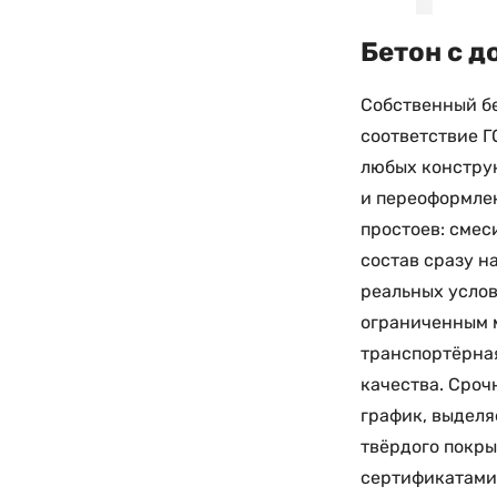
Бетон с д
Собственный бе
соответствие Г
любых конструк
и переоформлен
простоев: смес
состав сразу н
реальных услов
ограниченным 
транспортёрная
качества. Сроч
график, выделя
твёрдого покры
сертификатами,