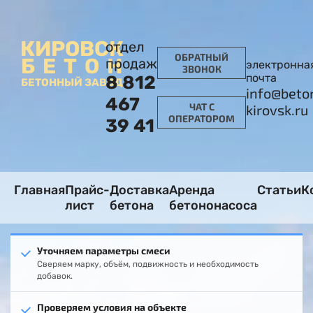
КИРОВСК
отдел
ОБРАТНЫЙ
БЕТОН
продаж
электронна
ЗВОНОК
почта
8 812
БЕТОННЫЙ ЗАВОД
info@beto
467
ЧАТ С
kirovsk.ru
ОПЕРАТОРОМ
39 41
Главная
Прайс-
Доставка
Аренда
Статьи
К
лист
бетона
бетононасоса
Уточняем параметры смеси
Сверяем марку, объём, подвижность и необходимость
добавок.
Проверяем условия на объекте