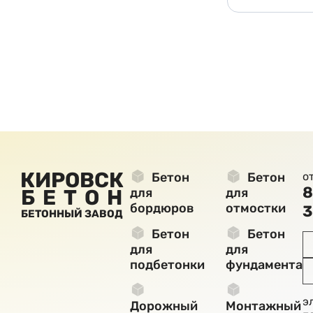
КИРОВСК
Бетон
Бетон
о
8
БЕТОН
для
для
бордюров
отмостки
3
БЕТОННЫЙ ЗАВОД
Бетон
Бетон
для
для
подбетонки
фундамента
э
Дорожный
Монтажный