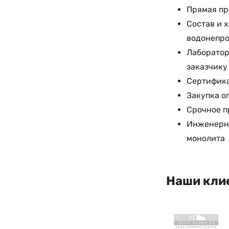
Прямая пр
Состав и 
водонепр
Лаборатор
заказчику
Сертифика
Закупка оп
Срочное п
Инженерна
монолита
Наши кли