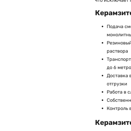
что исключает 
Керамзито
Подача см
монолитны
Резиновый
раствора
Транспорт
до 6 метр
Доставка 
отгрузки
Работа в 
Собственн
Контроль 
Керамзито