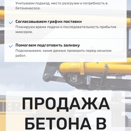
Учитываем подъезд, место разгрузки и потребность в
бетононасосе.
Согласовываем график поставки
Планируем время подачи и последовательность прибытия
миксеров.
Помогаем подготовить заливку
Подсказываем, какие данные проверить перед началом
работ.
ПРОДАЖА
БЕТОНА В