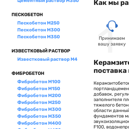
Цементный раствор М350
Как мы р
ПЕСКОБЕТОН
Пескобетон М250
Пескобетон М300
Пескобетон М350
Принимаем
вашу заявку
ИЗВЕСТКОВЫЙ РАСТВОР
Известковый раствор М4
Керамзито
поставка 
ФИБРОБЕТОН
Фибробетон М100
Керамзитобетон
портландцемент
Фибробетон М150
добавок, регул
Фибробетон М200
заполнителя пл
Фибробетон М250
тяжелого бетон
Фибробетон М300
области данны
фундаментов м
Фибробетон М350
звукоизоляцион
Фибробетон М400
F100, водонепр