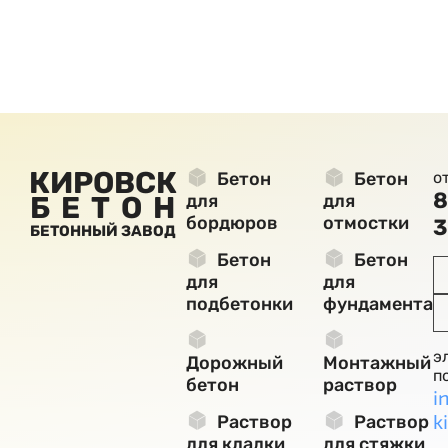
КИРОВСК
Бетон
Бетон
о
8
БЕТОН
для
для
бордюров
отмостки
3
БЕТОННЫЙ ЗАВОД
Бетон
Бетон
для
для
подбетонки
фундамента
э
Дорожный
Монтажный
п
бетон
раствор
i
k
Раствор
Раствор
для кладки
для стяжки