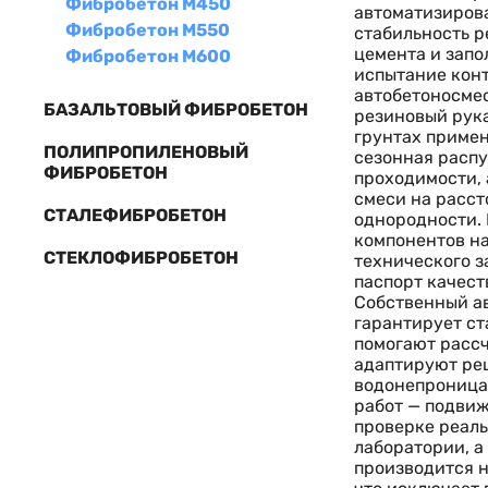
Фибробетон М450
автоматизирова
Фибробетон М550
стабильность р
цемента и запо
Фибробетон М600
испытание конт
автобетоносмес
БАЗАЛЬТОВЫЙ ФИБРОБЕТОН
резиновый рука
грунтах примен
ПОЛИПРОПИЛЕНОВЫЙ
сезонная расп
ФИБРОБЕТОН
проходимости, 
смеси на расст
СТАЛЕФИБРОБЕТОН
однородности. 
компонентов на
СТЕКЛОФИБРОБЕТОН
технического з
паспорт качест
Собственный ав
гарантирует ст
помогают рассч
адаптируют ре
водонепроница
работ — подвиж
проверке реаль
лаборатории, а
производится н