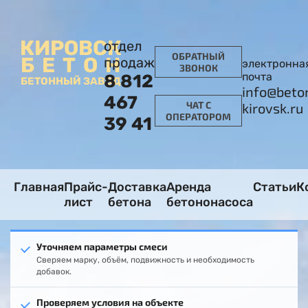
КИРОВСК
отдел
ОБРАТНЫЙ
БЕТОН
продаж
электронна
ЗВОНОК
почта
8 812
БЕТОННЫЙ ЗАВОД
info@beto
467
ЧАТ С
kirovsk.ru
ОПЕРАТОРОМ
39 41
Главная
Прайс-
Доставка
Аренда
Статьи
К
лист
бетона
бетононасоса
Уточняем параметры смеси
Сверяем марку, объём, подвижность и необходимость
добавок.
Проверяем условия на объекте