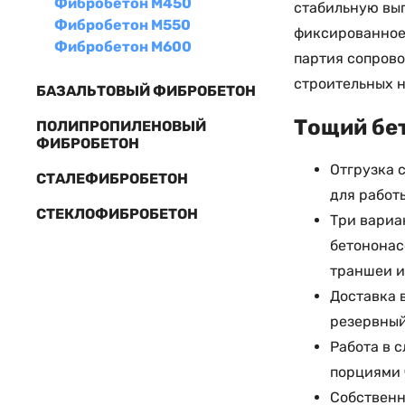
Фибробетон М450
стабильную выг
Фибробетон М550
фиксированное 
Фибробетон М600
партия сопров
строительных н
БАЗАЛЬТОВЫЙ ФИБРОБЕТОН
Тощий бет
ПОЛИПРОПИЛЕНОВЫЙ
ФИБРОБЕТОН
Отгрузка 
СТАЛЕФИБРОБЕТОН
для работ
СТЕКЛОФИБРОБЕТОН
Три вариа
бетононасо
траншеи и
Доставка 
резервный
Работа в 
порциями 
Собственн