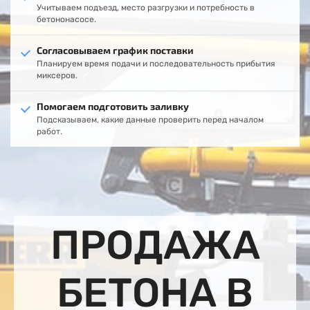
Учитываем подъезд, место разгрузки и потребность в
бетононасосе.
Согласовываем график поставки
Планируем время подачи и последовательность прибытия
миксеров.
Помогаем подготовить заливку
Подсказываем, какие данные проверить перед началом
работ.
ПРОДАЖА
БЕТОНА В