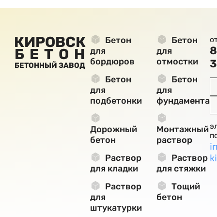
КИРОВСК
Бетон
Бетон
о
8
БЕТОН
для
для
бордюров
отмостки
3
БЕТОННЫЙ ЗАВОД
Бетон
Бетон
для
для
подбетонки
фундамента
э
Дорожный
Монтажный
п
бетон
раствор
i
k
Раствор
Раствор
для кладки
для стяжки
Раствор
Тощий
для
бетон
штукатурки