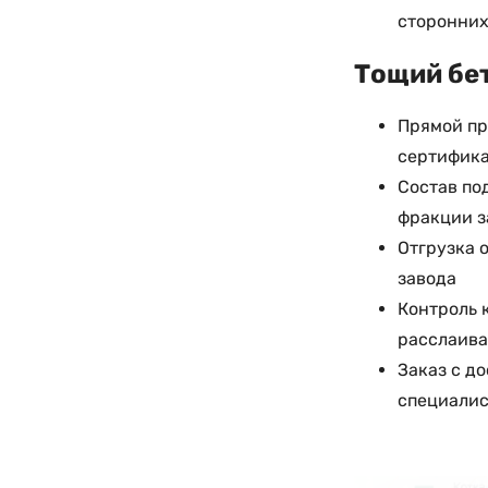
сторонних
Тощий бет
Прямой пр
сертифика
Состав по
фракции з
Отгрузка о
завода
Контроль 
расслаива
Заказ с д
специалис