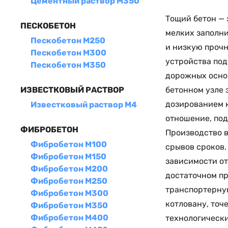
Цементный раствор М350
Тощий бетон —
ПЕСКОБЕТОН
мелких заполни
Пескобетон М250
и низкую прочн
Пескобетон М300
устройства по
Пескобетон М350
дорожных осно
бетонном узле 
ИЗВЕСТКОВЫЙ РАСТВОР
дозированием 
Известковый раствор М4
отношение, под
ФИБРОБЕТОН
Производство в
Фибробетон М100
срывов сроков.
Фибробетон М150
зависимости от
Фибробетон М200
достаточном пр
Фибробетон М250
транспортерную
Фибробетон М300
котловану, точ
Фибробетон М350
Фибробетон М400
технологически