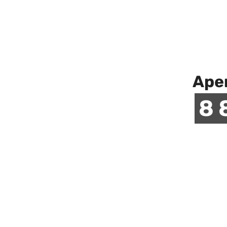
Аре
8 