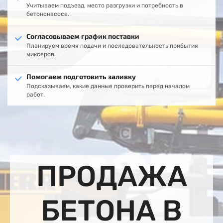
Учитываем подъезд, место разгрузки и потребность в
бетононасосе.
Согласовываем график поставки
Планируем время подачи и последовательность прибытия
миксеров.
Помогаем подготовить заливку
Подсказываем, какие данные проверить перед началом
работ.
ПРОДАЖА
БЕТОНА В