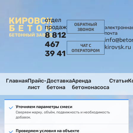
КИРОВСК
отдел
ОБРАТНЫЙ
БЕТОН
продаж
электронна
ЗВОНОК
почта
8 812
БЕТОННЫЙ ЗАВОД
info@beto
467
ЧАТ С
kirovsk.ru
ОПЕРАТОРОМ
39 41
Главная
Прайс-
Доставка
Аренда
Статьи
К
лист
бетона
бетононасоса
Уточняем параметры смеси
Сверяем марку, объём, подвижность и необходимость
добавок.
Проверяем условия на объекте