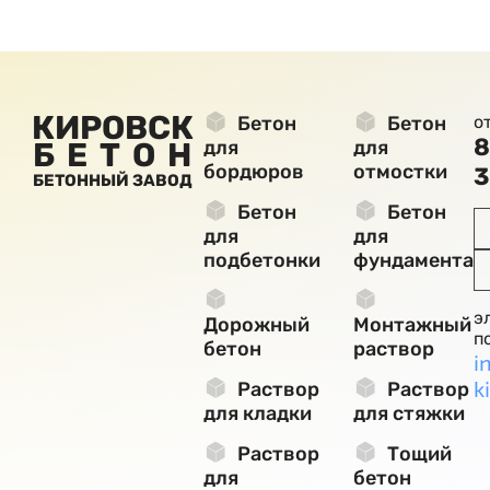
КИРОВСК
Бетон
Бетон
о
8
БЕТОН
для
для
бордюров
отмостки
3
БЕТОННЫЙ ЗАВОД
Бетон
Бетон
для
для
подбетонки
фундамента
э
Дорожный
Монтажный
п
бетон
раствор
i
k
Раствор
Раствор
для кладки
для стяжки
Раствор
Тощий
для
бетон