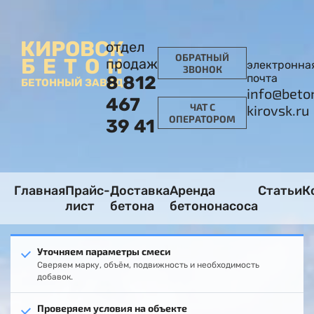
КИРОВСК
отдел
ОБРАТНЫЙ
БЕТОН
продаж
электронна
ЗВОНОК
почта
8 812
БЕТОННЫЙ ЗАВОД
info@beto
467
ЧАТ С
kirovsk.ru
ОПЕРАТОРОМ
39 41
Главная
Прайс-
Доставка
Аренда
Статьи
К
лист
бетона
бетононасоса
Уточняем параметры смеси
Сверяем марку, объём, подвижность и необходимость
добавок.
Проверяем условия на объекте