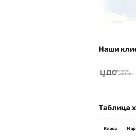
Наши кли
Таблица 
Класс
Мар