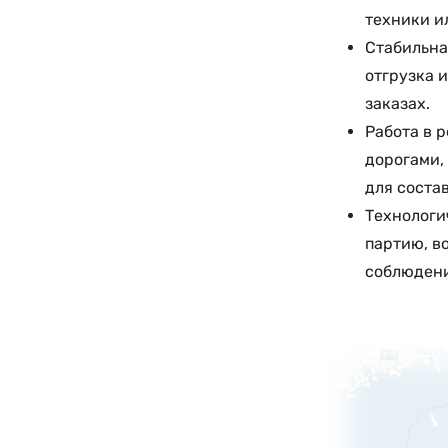
техники и
Стабильна
отгрузка 
заказах.
Работа в 
дорогами,
для соста
Технологи
партию, в
соблюдени