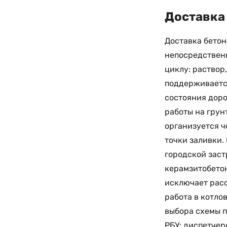
Доставка 
Доставка бетон
непосредственн
циклу: раствор
поддерживается
состояния доро
работы на грун
организуется ч
точки заливки.
городской заст
керамзитобетон
исключает расс
работа в котло
выбора схемы п
РБУ: диспетчер