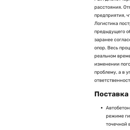
расстояния. От
предприятия, ч
Логистика пос
предыдущего об
заранее соглас
опор. Весь про
реальном време
изменении пого
проблему, а в 
ответственност
Поставка 
Автобетон
режиме ги
точечной 