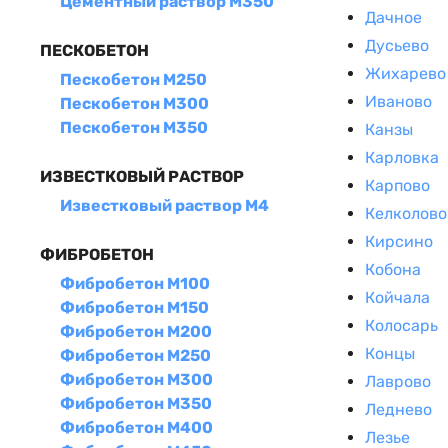
Цементный раствор М350
Дачное
Дусьево
ПЕСКОБЕТОН
Жихарево
Пескобетон М250
Иваново
Пескобетон М300
Пескобетон М350
Канзы
Карловка
ИЗВЕСТКОВЫЙ РАСТВОР
Карпово
Известковый раствор М4
Келколово
Кирсино
ФИБРОБЕТОН
Кобона
Фибробетон М100
Койчала
Фибробетон М150
Колосарь
Фибробетон М200
Концы
Фибробетон М250
Фибробетон М300
Лаврово
Фибробетон М350
Леднево
Фибробетон М400
Лезье