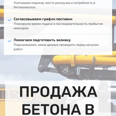
Учитываем подъезд, место разгрузки и потребность в
бетононасосе.
Согласовываем график поставки
Планируем время подачи и последовательность прибытия
миксеров.
Помогаем подготовить заливку
Подсказываем, какие данные проверить перед началом
работ.
ПРОДАЖА
БЕТОНА В