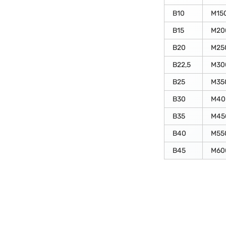
В10
М15
В15
М20
В20
М25
В22,5
М30
В25
М35
В30
М40
В35
М45
В40
М55
В45
М60