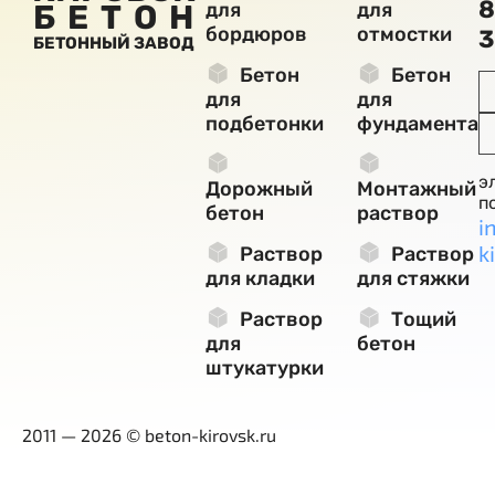
8
БЕТОН
для
для
бордюров
отмостки
3
БЕТОННЫЙ ЗАВОД
Бетон
Бетон
для
для
подбетонки
фундамента
э
Дорожный
Монтажный
п
бетон
раствор
i
k
Раствор
Раствор
для кладки
для стяжки
Раствор
Тощий
для
бетон
штукатурки
2011 — 2026 © beton-kirovsk.ru